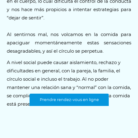
en el cuerpo, lo cual dificulta el control de la conducta
y nos hace más propicios a intentar estrategias para
“dejar de sentir”.
Al sentirnos mal, nos volcamos en la comida para
apaciguar momentáneamente estas sensaciones
desagradables, y así el círculo se perpetua.
A nivel social puede causar aislamiento, rechazo y
dificultades en general, con la pareja, la familia, el
círculo social e incluso el trabajo. Al no poder
mantener una relación sana y “normal” con la comida,
se complican todas los contextos en los que la comida
Prendre rendez-vous en ligne
está presente.
A nivel físico puede llevar a la obesidad (así como
todas las complicaciones médicas ligadas a ello),
problemas respiratorios ligados al intento de control