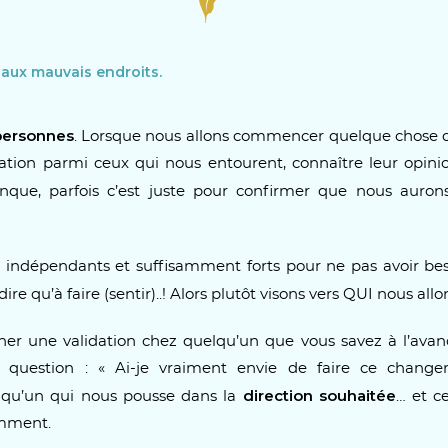
 aux mauvais endroits.
personnes
. Lorsque nous allons commencer quelque chose de
tion parmi ceux qui nous entourent, connaître leur opinio
ue, parfois c’est juste pour confirmer que nous aurons
e indépendants et suffisamment forts pour ne pas avoir b
à dire qu’à faire (sentir)..! Alors plutôt visons vers QUI nous all
er une validation chez quelqu’un que vous savez à l’avan
te question : « Ai-je vraiment envie de faire ce change
direction souhaitée
qu’un qui nous pousse dans la
… et ce
emment.